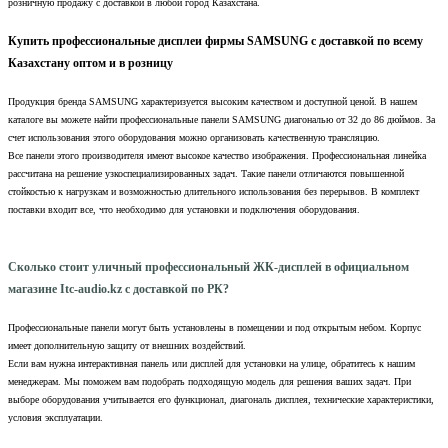
розничную продажу с доставкой в любой город Казахстана.
Купить профессиональные дисплеи фирмы SAMSUNG с доставкой по всему
Казахстану оптом и в розницу
Продукция бренда SAMSUNG характеризуется высоким качеством и доступной ценой. В нашем
каталоге вы можете найти профессиональные панели SAMSUNG диагональю от 32 до 86 дюймов. За
счет использования этого оборудования можно организовать качественную трансляцию.
Все панели этого производителя имеют высокое качество изображения. Профессиональная линейка
рассчитана на решение узкоспециализированных задач. Такие панели отличаются повышенной
стойкостью к нагрузкам и возможностью длительного использования без перерывов. В комплект
поставки входит все, что необходимо для установки и подключения оборудования.
Сколько стоит уличный профессиональный ЖК-дисплей в официальном
магазине Itc-audio.kz с доставкой по РК?
Профессиональные панели могут быть установлены в помещении и под открытым небом. Корпус
имеет дополнительную защиту от внешних воздействий.
Если вам нужна интерактивная панель или дисплей для установки на улице, обратитесь к нашим
менеджерам. Мы поможем вам подобрать подходящую модель для решения ваших задач. При
выборе оборудования учитывается его функционал, диагональ дисплея, технические характеристики,
условия эксплуатации.