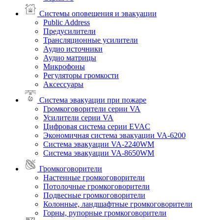
Системы оповещения и эвакуации
Public Address
Предусилители
Трансляционные усилители
Аудио источники
Аудио матрицы
Микрофоны
Регуляторы громкости
Аксессуары
Система эвакуации при пожаре
Громкоговорители серии VA
Усилители серии VA
Цифровая система серии EVAC
Экономичная система эвакуации VA-6200
Система эвакуации VA-2240WM
Система эвакуации VA-8650WM
Громкоговорители
Настенные громкоговорители
Потолочные громкоговорители
Подвесные громкоговорители
Колонные, ландшафтные громкоговорители
Горны, рупорные громкоговорители