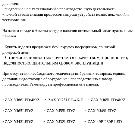
дисплеев;
- внедрению новых технологий в производственную деятельность;
- полной автоматизации процессов выпуска устройств новых поколений и
тестирования.
На нашем складе в Алматы всегда в наличии оптимальный запас нужных вам
панелей.
- Купить изделия предлагаем без накруток посредников, по низкой
дилерской цене.
- Стоимость полностью сочетается с качеством, прочностью,
надежностью, длительным сроком эксплуатации.
При отсутствии необходимого количества выбранных товарных единиц,
доставим недостающее оборудование непосредственно с завода-
производителя. Рекомендуем профессиональные панели:
•
ZAX-YJ86LED/4K/Z • ZAX-YJ75LED/4K/Z • ZAX-YJ65LED/4K/Z
•
ZAX-YJ65LED/Z • ZAX-YJ55LED/Z • ZAX-YJ49LED/Z
• ZAX-YJ43LED/Z • ZAX-YJ32LED/Z • ZAX-49PJ080P-LED