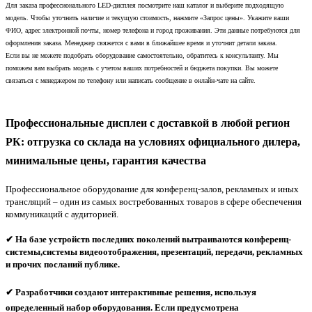
Для заказа профессионального LED-дисплея посмотрите наш каталог и выберите подходящую
модель. Чтобы уточнить наличие и текущую стоимость, нажмите «Запрос цены». Укажите ваши
ФИО, адрес электронной почты, номер телефона и город проживания. Эти данные потребуются для
оформления заказа. Менеджер свяжется с вами в ближайшее время и уточнит детали заказа.
Если вы не можете подобрать оборудование самостоятельно, обратитесь к консультанту. Мы
поможем вам выбрать модель с учетом ваших потребностей и бюджета покупки. Вы можете
связаться с менеджером по телефону или написать сообщение в онлайн-чате на сайте.
Профессиональные дисплеи с доставкой в любой регион
РК: отгрузка со склада на условиях официального дилера,
минимальные цены, гарантия качества
Профессиональное оборудование для конференц-залов, рекламных и иных
трансляций – один из самых востребованных товаров в сфере обеспечения
коммуникаций с аудиторией.
✔ На базе устройств последних поколений вытраиваются конференц-
системы,системы видеоотображения, презентаций, передачи, рекламных
и прочих посланий публике.
✔
Разработчики создают интерактивные решения, используя
определенный набор оборудования. Если предусмотрена