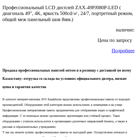
Профессиональный LCD дисплей ZAX-49PJ080P-LED (
диагональ 49", 4K, яркость 500cd/㎡, 24/7, портретный режим,
общий меж панельный шов 8мм.)
наличие:
Цена по запросу
Подробнее
Продажа профессиональных панелей оптом и в розницу с доставкой по всему
Казахстану: отгрузка со склада на условиях официального дилера, низкие
цены и гарантия качества
В каталоге интернет-магазина AVS Kazakhstan представлены профессиональные панели от ведущих
производителей. Оборудование этой категории можно использовать в помещении и на улице.
Профессиональная интерактивная панель предназначена для отображения видео и графической
информации. С ее помощью можно организовать презентацию или учебный процесс. Такое
оборудование с успехом используется в организациях различных направлений бизнеса, а также в
рекламе и образовательных учреждениях.
У нас вы можете купить профессиональные панели по выгодной цене. Осуществляем оптовую и