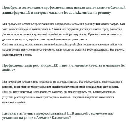
Приобрести светодиодные профессиональные панели диагональю необходимой
длины фирмы LG в интернет магазине Itc-audio.kz оптом и в розницу
Мы продаем качественное презентационное оборудование оптом и в розницу. Вы можете забрать ваш
заказ самостоятельно на нашем складе в Алматы или оформить доставку в любой город Казахстана.
Доставка осуществляется курьерской службой по выбору покупателя. Срок и стоимость зависит от
дальности перевозки, тарифов транспортной компании и суммы заказа.
Оплатить покупку можно наличными или банковской картой. Для постоянных клиентов действуют
скидки. Новые покупатели могут оформить заказ только на условиях 100% предоплаты. Все расчеты
осуществляются в тенге.
Профессиональные рекламные LED панели отличного качества в магазине Itc-
audio.kz
Мы предлагаем качественную продукцию по выгодным ценам. Все оборудование, представленное в
каталоге, соответствует международным стандартам качества и имеет необходимые сертификаты.
Если вы получили товар ненадлежащего качества, вы можете вернуть его, воспользовавшись
услугами рекомендованных нами транспортных компаний. Гарантийный ремонт выполняется
сервисной службой.
Где заказать / купить профессиональный LED дисплей с возможностью
установки на улице в Алматы / Казахстане?