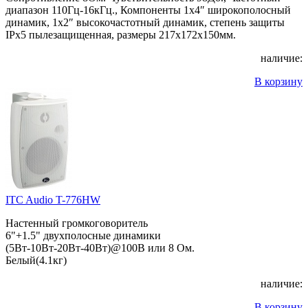
диапазон 110Гц-16кГц., Компоненты 1х4″ широкополосный
динамик, 1х2″ высокочастотный динамик, степень защиты
IPx5 пылезащищенная, размеры 217x172x150мм.
наличие:
В корзину
ITC Audio T-776HW
Настенный громкоговоритель
6"+1.5" двухполосные динамики
(5Вт-10Вт-20Вт-40Вт)@100В или 8 Ом.
Белый(4.1кг)
наличие:
В корзину