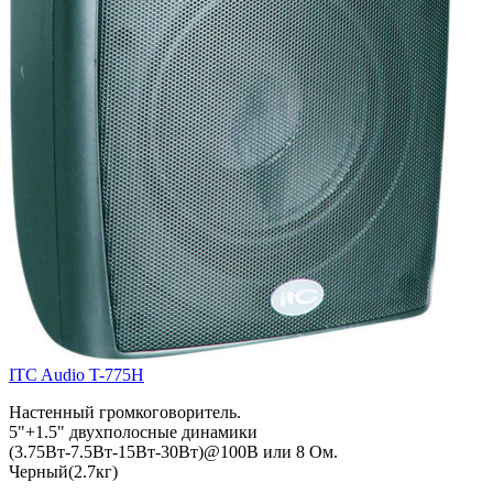
ITC Audio T-775H
Настенный громкоговоритель.
5"+1.5" двухполосные динамики
(3.75Вт-7.5Вт-15Вт-30Вт)@100В или 8 Ом.
Черный(2.7кг)