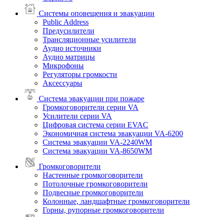
Системы оповещения и эвакуации
Public Address
Предусилители
Трансляционные усилители
Аудио источники
Аудио матрицы
Микрофоны
Регуляторы громкости
Аксессуары
Система эвакуации при пожаре
Громкоговорители серии VA
Усилители серии VA
Цифровая система серии EVAC
Экономичная система эвакуации VA-6200
Система эвакуации VA-2240WM
Система эвакуации VA-8650WM
Громкоговорители
Настенные громкоговорители
Потолочные громкоговорители
Подвесные громкоговорители
Колонные, ландшафтные громкоговорители
Горны, рупорные громкоговорители