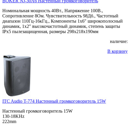
BOKER NJ-30A6 Настенный громкоговоритель
Номинальная мощность 40Вт., Напряжение 100В.,
Сопротивление 8Ом. Чувствительность 98Дб., Частотный
диапазон 110Гц-16кГц., Компоненты 1х6″ широкополосный
динамик, 1х2″ высокочастотный динамик, степень защиты
IPx5 пылезащищенная, размеры 298x218x190мм
наличие:
В корзину
ITC Audio T-774 Настенный громкоговоритель 15W
Настенный громкоговоритель 15W
130-18KHz
222mm