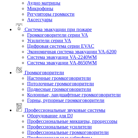
Аудио матрицы
Микрофоны
Регуляторы громкости
Аксессуары
Система эвакуации при пожаре
Громкоговорители серии VA
Усилители серии VA
Цифровая система серии EVAC
Экономичная система эвакуации VA-6200
Система эвакуации VA-2240WM
Система эвакуации VA-8650WM
Громкоговорители
Настенные громкоговорители
Потолочные громкоговорители
Подвесные громкоговорители
Колонные, ландшафтные громкоговорители
Горны, рупорные громкоговорители
Профессиональные звуковые системы
Оборудование для DJ
Профессиональные микшеры, процессоры
Профессиональные усилители
Профессиональные громкоговорители
Профессиональные сабвуферы