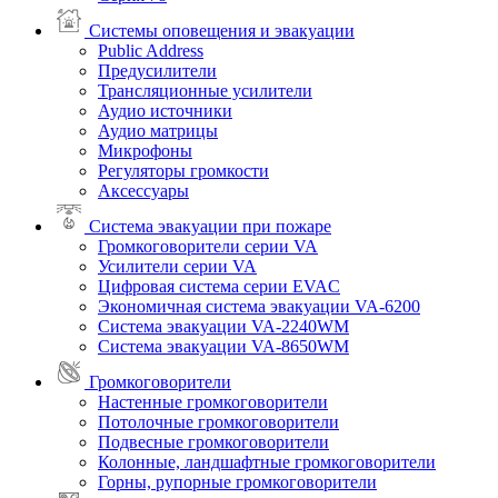
Системы оповещения и эвакуации
Public Address
Предусилители
Трансляционные усилители
Аудио источники
Аудио матрицы
Микрофоны
Регуляторы громкости
Аксессуары
Система эвакуации при пожаре
Громкоговорители серии VA
Усилители серии VA
Цифровая система серии EVAC
Экономичная система эвакуации VA-6200
Система эвакуации VA-2240WM
Система эвакуации VA-8650WM
Громкоговорители
Настенные громкоговорители
Потолочные громкоговорители
Подвесные громкоговорители
Колонные, ландшафтные громкоговорители
Горны, рупорные громкоговорители