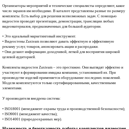
Организаторы мероприятий и технические специалисты определяют, какое
число экранов им необходимо. В каталоге представлены разные по размеру
комплекты. Есть выбор для решения всевозможных задач. С помощью
видеостен проводят презентации, демонстрации, трансляции любых
видеоматериалов, предназначенных для большой аудитории.
• Это идеальный маркетинговый инструмент.
• Видеостены Zaxteam позволяют давать эффектную и эффективную
рекламу услуг, товаров, анонсировать акции и распродажи.
• Они делают информацию доходчивой, легкой для восприятия широкой
целевой аудиторией.
Комплекты видеостен Zaxteam – это престижно. Они выглядят эффектно и
участвуют в формировании имиджа компании, установившей их.
При
производстве изделий применяется оборудование последних поколений.
Модели комплектуются только сертифицированными, качественными
элементами.
У производителя внедрена система:
• ISO18001 (менеджмент охраны труда и производственной безопасности);
• ISO9001 (менеджмент качества);
• ISO14001 (природоохранных мер).
Надежность и безотказность работы комплектов видеостен