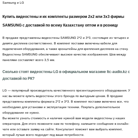
Samsung и LG
Купить видеостены и их комплекты размером 2x2 или 3x3 фирмы
SAMSUNG с доставкой по всему Казахстану оптом и в розницу
В продаже представлены видеостены SAMSUNG 2*2 и 3*3, состоящие из четырех и
девяти дисплеев соответственно. В комплект поставки включены кабели для
подключения оборудования, а также кронштейны для крепления дисплеев на стену.
Видеостены SAMSUNG обеспечивают высокое качество изображения. Шов между
панелями составляет всего 3,5 мм.
Сколько стоят видеостены LG в официальном магазине Itc-audio.kz с
доставкой по РК?
LG — популярный производитель качественного презентационного оборудования. У
нас вы можете купить видеостены этого бренда по выгодным ценам. В продаже
представлены комплекты формата 2*2 и 3*3. В комплект поставки включено все, что
необходимо для установки и эксплуатации техники. Покупать дополнительное
оборудование не нужно.
Вы можете узнать стоимость и наличие нужной вам модели видеостены у наших
операторов. Для этого позвоните нам по телефону, напишите сообщение в онлайн-
чате или оставьте заявку на сайте. Консультант поможет вам выбрать комплект,
который лучше всего подходит под ваши потребности.