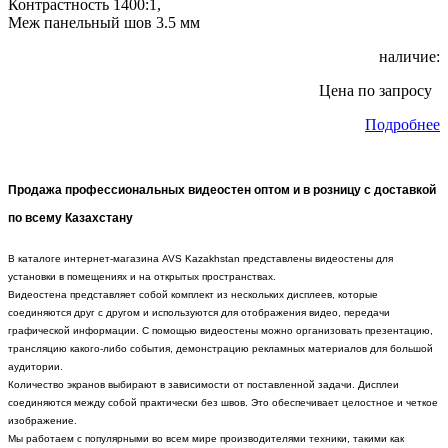
Контрастность 1400:1,
Меж панельный шов 3.5 мм
наличие:
Цена по запросу
Подробнее
Продажа профессиональных видеостен оптом и в розницу с доставкой
по всему Казахстану
В каталоге интернет-магазина AVS Kazakhstan представлены видеостены для
установки в помещениях и на открытых пространствах.
Видеостена представляет собой комплект из нескольких дисплеев, которые
соединяются друг с другом и используются для отображения видео, передачи
графической информации. С помощью видеостены можно организовать презентацию,
трансляцию какого-либо события, демонстрацию рекламных материалов для большой
аудитории.
Количество экранов выбирают в зависимости от поставленной задачи. Дисплеи
соединяются между собой практически без швов. Это обеспечивает целостное и четкое
изображение.
Мы работаем с популярными во всем мире производителями техники, такими как