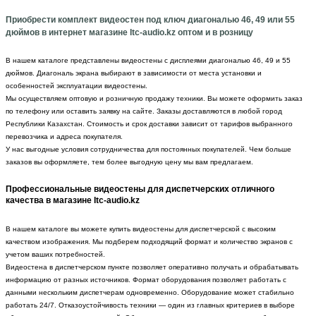
Приобрести комплект видеостен под ключ диагональю 46, 49 или 55
дюймов в интернет магазине Itc-audio.kz оптом и в розницу
В нашем каталоге представлены видеостены с дисплеями диагональю 46, 49 и 55
дюймов. Диагональ экрана выбирают в зависимости от места установки и
особенностей эксплуатации видеостены.
Мы осуществляем оптовую и розничную продажу техники. Вы можете оформить заказ
по телефону или оставить заявку на сайте. Заказы доставляются в любой город
Республики Казахстан. Стоимость и срок доставки зависит от тарифов выбранного
перевозчика и адреса покупателя.
У нас выгодные условия сотрудничества для постоянных покупателей. Чем больше
заказов вы оформляете, тем более выгодную цену мы вам предлагаем.
Профессиональные видеостены для диспетчерских отличного
качества в магазине Itc-audio.kz
В нашем каталоге вы можете купить видеостены для диспетчерской с высоким
качеством изображения. Мы подберем подходящий формат и количество экранов с
учетом ваших потребностей.
Видеостена в диспетчерском пункте позволяет оперативно получать и обрабатывать
информацию от разных источников. Формат оборудования позволяет работать с
данными нескольким диспетчерам одновременно. Оборудование может стабильно
работать 24/7. Отказоустойчивость техники — один из главных критериев в выборе