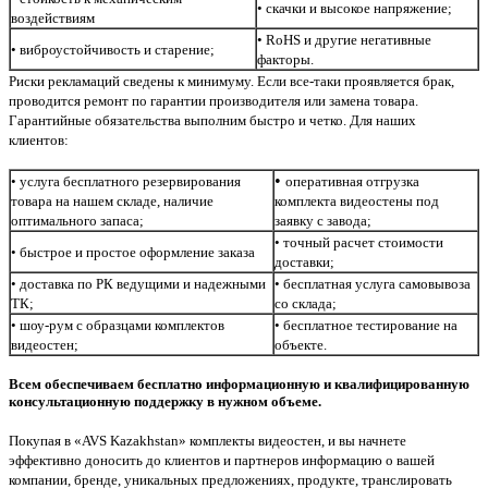
•
скачки и высокое напряжение;
воздействиям
• RoHS и другие негативные
• виброустойчивость и старение;
факторы.
Риски рекламаций сведены к минимуму. Если все-таки проявляется брак,
проводится ремонт по гарантии производителя или замена товара.
Гарантийные обязательства выполним быстро и четко. Для наших
клиентов:
•
• услуга бесплатного резервирования
оперативная отгрузка
товара на нашем складе, наличие
комплекта видеостены под
оптимального запаса;
заявку с завода;
• точный расчет стоимости
•
быстрое и простое оформление заказа
доставки;
• доставка по РК ведущими и надежными
• бесплатная услуга самовывоза
ТК;
со склада;
• шоу-рум с образцами комплектов
• бесплатное тестирование на
видеостен;
объекте.
Всем обеспечиваем бесплатно информационную и квалифицированную
консультационную поддержку в нужном объеме.
Покупая в «AVS Kazakhstan» комплекты видеостен, и вы начнете
эффективно доносить до клиентов и партнеров информацию о вашей
компании, бренде, уникальных предложениях, продукте, транслировать