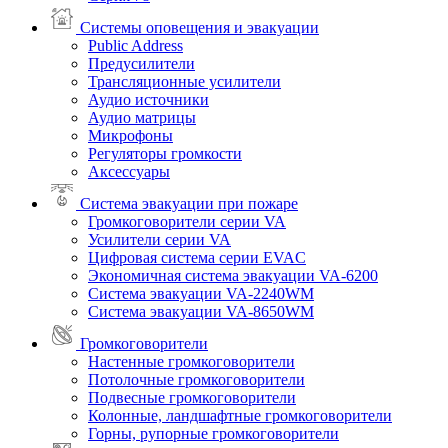
Системы оповещения и эвакуации
Public Address
Предусилители
Трансляционные усилители
Аудио источники
Аудио матрицы
Микрофоны
Регуляторы громкости
Аксессуары
Система эвакуации при пожаре
Громкоговорители серии VA
Усилители серии VA
Цифровая система серии EVAC
Экономичная система эвакуации VA-6200
Система эвакуации VA-2240WM
Система эвакуации VA-8650WM
Громкоговорители
Настенные громкоговорители
Потолочные громкоговорители
Подвесные громкоговорители
Колонные, ландшафтные громкоговорители
Горны, рупорные громкоговорители