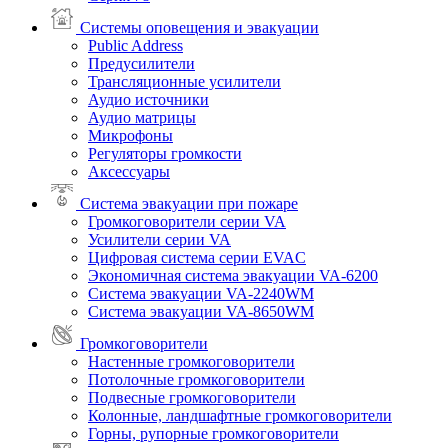
Системы оповещения и эвакуации
Public Address
Предусилители
Трансляционные усилители
Аудио источники
Аудио матрицы
Микрофоны
Регуляторы громкости
Аксессуары
Система эвакуации при пожаре
Громкоговорители серии VA
Усилители серии VA
Цифровая система серии EVAC
Экономичная система эвакуации VA-6200
Система эвакуации VA-2240WM
Система эвакуации VA-8650WM
Громкоговорители
Настенные громкоговорители
Потолочные громкоговорители
Подвесные громкоговорители
Колонные, ландшафтные громкоговорители
Горны, рупорные громкоговорители