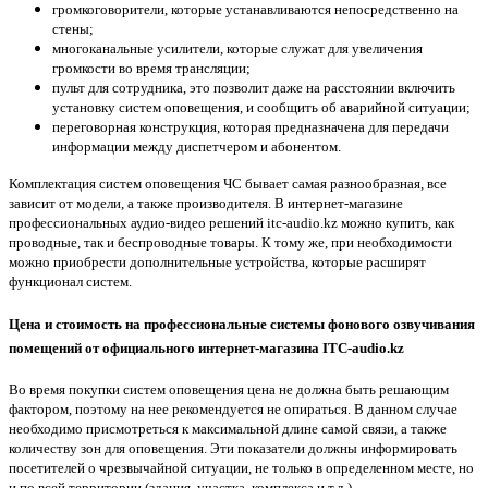
громкоговорители, которые устанавливаются непосредственно на
стены;
многоканальные усилители, которые служат для увеличения
громкости во время трансляции;
пульт для сотрудника, это позволит даже на расстоянии включить
установку систем оповещения, и сообщить об аварийной ситуации;
переговорная конструкция, которая предназначена для передачи
информации между диспетчером и абонентом.
Комплектация систем оповещения ЧС бывает самая разнообразная, все
зависит от модели, а также производителя. В интернет-магазине
профессиональных аудио-видео решений itc-audio.kz можно купить, как
проводные, так и беспроводные товары. К тому же, при необходимости
можно приобрести дополнительные устройства, которые расширят
функционал систем.
Цена и стоимость на профессиональные системы фонового озвучивания
помещений от официального интернет-магазина ITC-audio.kz
Во время покупки систем оповещения цена не должна быть решающим
фактором, поэтому на нее рекомендуется не опираться. В данном случае
необходимо присмотреться к максимальной длине самой связи, а также
количеству зон для оповещения. Эти показатели должны информировать
посетителей о чрезвычайной ситуации, не только в определенном месте, но
и по всей территории (здания, участка, комплекса и т.д.).