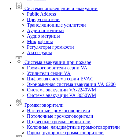
Системы оповещения и эвакуации
Public Address
Предусилители
Трансляционные усилители
Аудио источники
Аудио матрицы
Микрофоны
Регуляторы громкости
Аксессуары
Система эвакуации при пожаре
Громкоговорители серии VA
Усилители серии VA
Цифровая система серии EVAC
Экономичная система эвакуации VA-6200
Система эвакуации VA-2240WM
Система эвакуации VA-8650WM
Громкоговорители
Настенные громкоговорители
Потолочные громкоговорители
Подвесные громкоговорители
Колонные, ландшафтные громкоговорители
Горны, рупорные громкоговорители