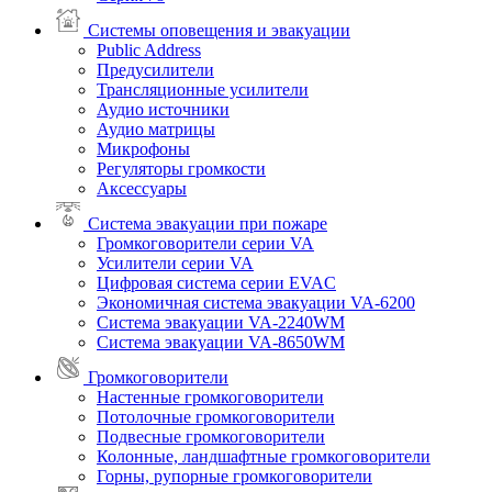
Системы оповещения и эвакуации
Public Address
Предусилители
Трансляционные усилители
Аудио источники
Аудио матрицы
Микрофоны
Регуляторы громкости
Аксессуары
Система эвакуации при пожаре
Громкоговорители серии VA
Усилители серии VA
Цифровая система серии EVAC
Экономичная система эвакуации VA-6200
Система эвакуации VA-2240WM
Система эвакуации VA-8650WM
Громкоговорители
Настенные громкоговорители
Потолочные громкоговорители
Подвесные громкоговорители
Колонные, ландшафтные громкоговорители
Горны, рупорные громкоговорители