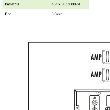
Размеры
484 х 303 х 88мм
Вес
8.04кг