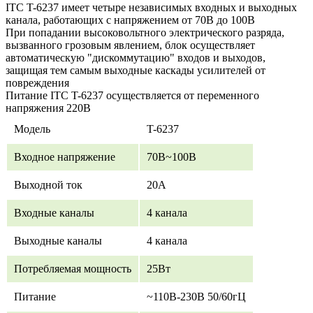
ITC T-6237 имеет четыре независимых входных и выходных
канала, работающих с напряжением от 70В до 100В
При попадании высоковольтного электрического разряда,
вызванного грозовым явлением, блок осуществляет
автоматическую "дискоммутацию" входов и выходов,
защищая тем самым выходные каскады усилителей от
повреждения
Питание ITC T-6237 осуществляется от переменного
напряжения 220В
Модель
T-6237
Входное напряжение
70В~100В
Выходной ток
20А
Входные каналы
4 канала
Выходные каналы
4 канала
Потребляемая мощность
25Вт
Питание
~110В-230В 50/60гЦ