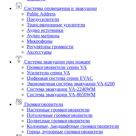
Системы оповещения и эвакуации
Public Address
Предусилители
Трансляционные усилители
Аудио источники
Аудио матрицы
Микрофоны
Регуляторы громкости
Аксессуары
Система эвакуации при пожаре
Громкоговорители серии VA
Усилители серии VA
Цифровая система серии EVAC
Экономичная система эвакуации VA-6200
Система эвакуации VA-2240WM
Система эвакуации VA-8650WM
Громкоговорители
Настенные громкоговорители
Потолочные громкоговорители
Подвесные громкоговорители
Колонные, ландшафтные громкоговорители
Горны, рупорные громкоговорители