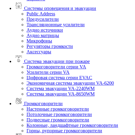
Системы оповещения и эвакуации
Public Address
Предусилители
Трансляционные усилители
Аудио источники
Аудио матрицы
Микрофоны
Регуляторы громкости
Аксессуары
Система эвакуации при пожаре
Громкоговорители серии VA
Усилители серии VA
Цифровая система серии EVAC
Экономичная система эвакуации VA-6200
Система эвакуации VA-2240WM
Система эвакуации VA-8650WM
Громкоговорители
Настенные громкоговорители
Потолочные громкоговорители
Подвесные громкоговорители
Колонные, ландшафтные громкоговорители
Горны, рупорные громкоговорители