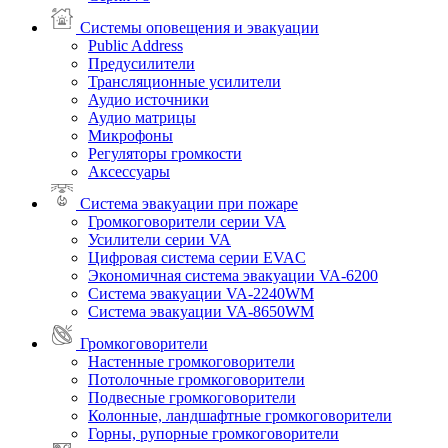
Системы оповещения и эвакуации
Public Address
Предусилители
Трансляционные усилители
Аудио источники
Аудио матрицы
Микрофоны
Регуляторы громкости
Аксессуары
Система эвакуации при пожаре
Громкоговорители серии VA
Усилители серии VA
Цифровая система серии EVAC
Экономичная система эвакуации VA-6200
Система эвакуации VA-2240WM
Система эвакуации VA-8650WM
Громкоговорители
Настенные громкоговорители
Потолочные громкоговорители
Подвесные громкоговорители
Колонные, ландшафтные громкоговорители
Горны, рупорные громкоговорители