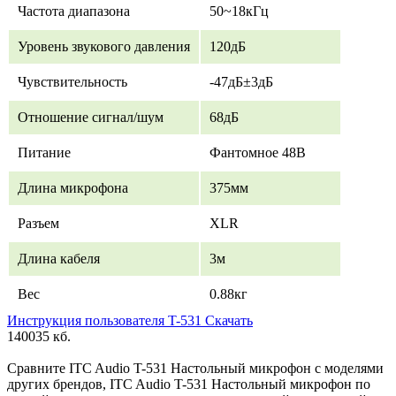
Частота диапазона
50~18кГц
Уровень звукового давления
120дБ
Чувствительность
-47дБ±3дБ
Отношение сигнал/шум
68дБ
Питание
Фантомное 48В
Длина микрофона
375мм
Разъем
XLR
Длина кабеля
3м
Вес
0.88кг
Инструкция пользователя T-531 Скачать
140035 кб.
Сравните ITC Audio T-531 Настольный микрофон с моделями
других брендов, ITC Audio T-531 Настольный микрофон по