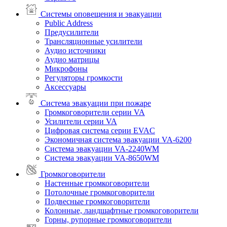
Системы оповещения и эвакуации
Public Address
Предусилители
Трансляционные усилители
Аудио источники
Аудио матрицы
Микрофоны
Регуляторы громкости
Аксессуары
Система эвакуации при пожаре
Громкоговорители серии VA
Усилители серии VA
Цифровая система серии EVAC
Экономичная система эвакуации VA-6200
Система эвакуации VA-2240WM
Система эвакуации VA-8650WM
Громкоговорители
Настенные громкоговорители
Потолочные громкоговорители
Подвесные громкоговорители
Колонные, ландшафтные громкоговорители
Горны, рупорные громкоговорители