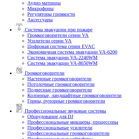
Аудио матрицы
Микрофоны
Регуляторы громкости
Аксессуары
Система эвакуации при пожаре
Громкоговорители серии VA
Усилители серии VA
Цифровая система серии EVAC
Экономичная система эвакуации VA-6200
Система эвакуации VA-2240WM
Система эвакуации VA-8650WM
Громкоговорители
Настенные громкоговорители
Потолочные громкоговорители
Подвесные громкоговорители
Колонные, ландшафтные громкоговорители
Горны, рупорные громкоговорители
Профессиональные звуковые системы
Оборудование для DJ
Профессиональные микшеры, процессоры
Профессиональные усилители
Профессиональные громкоговорители
Профессиональные сабвуферы