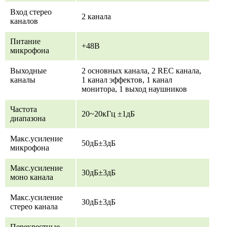
Вход стерео
2 канала
каналов
Питание
+48В
микрофона
Выходные
2 основных канала, 2 REC канала,
каналы
1 канал эффектов, 1 канал
монитора, 1 выход наушников
Частота
20~20кГц ±1дБ
диапазона
Макс.усиление
50дБ±3дБ
микрофона
Макс.усиление
30дБ±3дБ
моно канала
Макс.усиление
30дБ±3дБ
стерео канала
Перекрестные