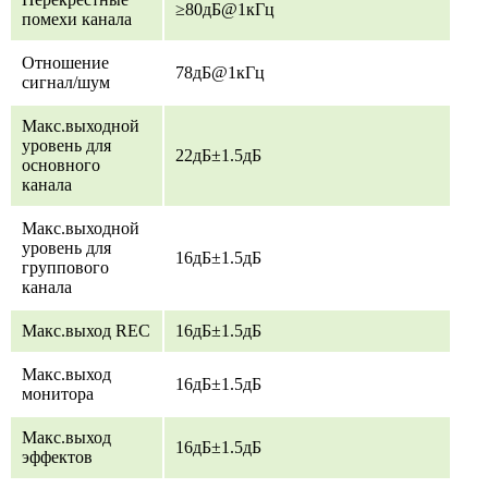
≥80дБ@1кГц
помехи канала
Отношение
78дБ@1кГц
сигнал/шум
Макс.выходной
уровень для
22дБ±1.5дБ
основного
канала
Макс.выходной
уровень для
16дБ±1.5дБ
группового
канала
Макс.выход REC
16дБ±1.5дБ
Макс.выход
16дБ±1.5дБ
монитора
Макс.выход
16дБ±1.5дБ
эффектов