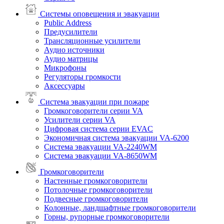
Системы оповещения и эвакуации
Public Address
Предусилители
Трансляционные усилители
Аудио источники
Аудио матрицы
Микрофоны
Регуляторы громкости
Аксессуары
Система эвакуации при пожаре
Громкоговорители серии VA
Усилители серии VA
Цифровая система серии EVAC
Экономичная система эвакуации VA-6200
Система эвакуации VA-2240WM
Система эвакуации VA-8650WM
Громкоговорители
Настенные громкоговорители
Потолочные громкоговорители
Подвесные громкоговорители
Колонные, ландшафтные громкоговорители
Горны, рупорные громкоговорители