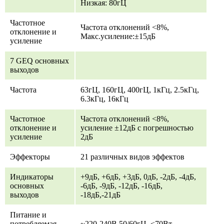
Низкая: 80гЦ
Частотное
Частота отклонений <8%,
отклонение и
Макс.усиление:±15дБ
усиление
7 GEQ основных
выходов
Частота
63гЦ, 160гЦ, 400гЦ, 1кГц, 2.5кГц,
6.3кГц, 16кГц
Частотное
Частота отклонений <8%,
отклонение и
усиление ±12дБ с погрешностью
усиление
2дБ
Эффекторы
21 различных видов эффектов
Индикаторы
+9дБ, +6дБ, +3дБ, 0дБ, -2дБ, -4дБ,
основных
-6дБ, -9дБ, -12дБ, -16дБ,
выходов
-18дБ,-21дБ
Питание и
потребляемая
~220-240В 50/60гЦ, <70Вт