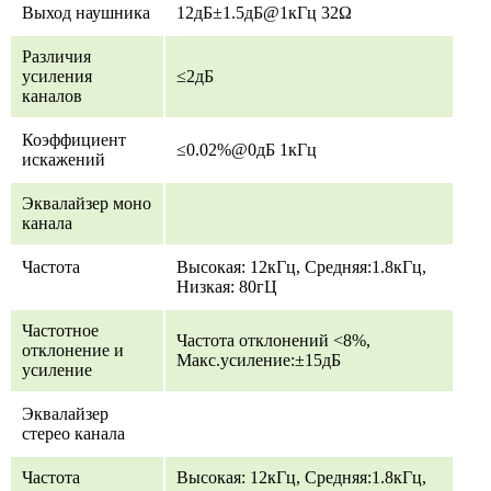
Выход наушника
12дБ±1.5дБ@1кГц 32Ω
Различия
усиления
≤2дБ
каналов
Коэффициент
≤0.02%@0дБ 1кГц
искажений
Эквалайзер моно
канала
Частота
Высокая: 12кГц, Средняя:1.8кГц,
Низкая: 80гЦ
Частотное
Частота отклонений <8%,
отклонение и
Макс.усиление:±15дБ
усиление
Эквалайзер
стерео канала
Частота
Высокая: 12кГц, Средняя:1.8кГц,