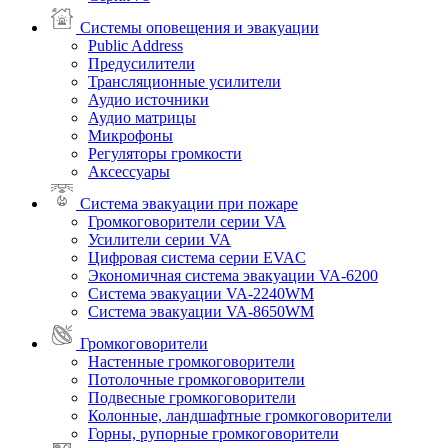
Системы оповещения и эвакуации
Public Address
Предусилители
Трансляционные усилители
Аудио источники
Аудио матрицы
Микрофоны
Регуляторы громкости
Аксессуары
Система эвакуации при пожаре
Громкоговорители серии VA
Усилители серии VA
Цифровая система серии EVAC
Экономичная система эвакуации VA-6200
Система эвакуации VA-2240WM
Система эвакуации VA-8650WM
Громкоговорители
Настенные громкоговорители
Потолочные громкоговорители
Подвесные громкоговорители
Колонные, ландшафтные громкоговорители
Горны, рупорные громкоговорители