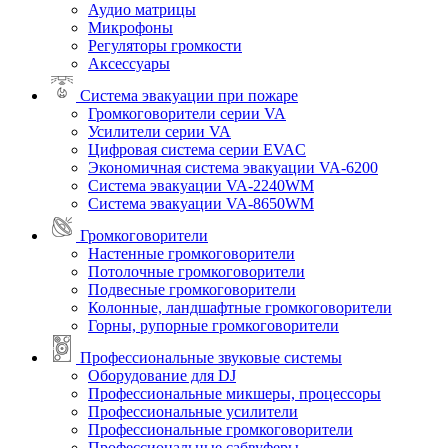
Аудио матрицы
Микрофоны
Регуляторы громкости
Аксессуары
Система эвакуации при пожаре
Громкоговорители серии VA
Усилители серии VA
Цифровая система серии EVAC
Экономичная система эвакуации VA-6200
Система эвакуации VA-2240WM
Система эвакуации VA-8650WM
Громкоговорители
Настенные громкоговорители
Потолочные громкоговорители
Подвесные громкоговорители
Колонные, ландшафтные громкоговорители
Горны, рупорные громкоговорители
Профессиональные звуковые системы
Оборудование для DJ
Профессиональные микшеры, процессоры
Профессиональные усилители
Профессиональные громкоговорители
Профессиональные сабвуферы