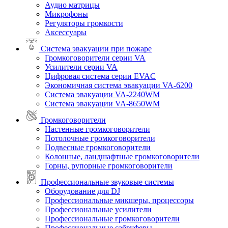
Аудио матрицы
Микрофоны
Регуляторы громкости
Аксессуары
Система эвакуации при пожаре
Громкоговорители серии VA
Усилители серии VA
Цифровая система серии EVAC
Экономичная система эвакуации VA-6200
Система эвакуации VA-2240WM
Система эвакуации VA-8650WM
Громкоговорители
Настенные громкоговорители
Потолочные громкоговорители
Подвесные громкоговорители
Колонные, ландшафтные громкоговорители
Горны, рупорные громкоговорители
Профессиональные звуковые системы
Оборудование для DJ
Профессиональные микшеры, процессоры
Профессиональные усилители
Профессиональные громкоговорители
Профессиональные сабвуферы