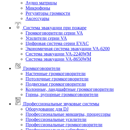
Аудио матрицы
Микрофоны
Регуляторы громкости
Аксессуары
Система эвакуации при пожаре
Громкоговорители серии VA
Усилители серии VA
Цифровая система серии EVAC
Экономичная система эвакуации VA-6200
Система эвакуации VA-2240WM
Система эвакуации VA-8650WM
Громкоговорители
Настенные громкоговорители
Потолочные громкоговорители
Подвесные громкоговорители
Колонные, ландшафтные громкоговорители
Горны, рупорные громкоговорители
Профессиональные звуковые системы
Оборудование для DJ
Профессиональные микшеры, процессоры
Профессиональные усилители
Профессиональные громкоговорители
Профессиональные сабвуферы