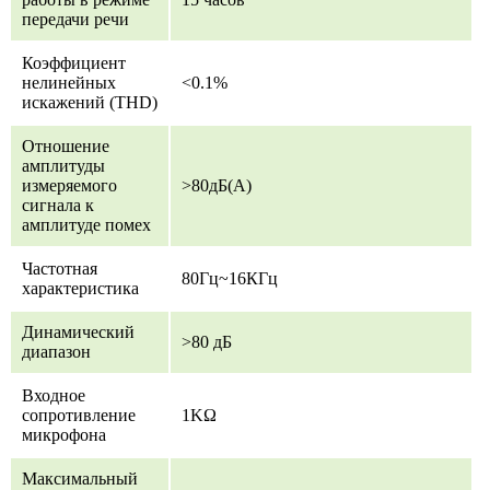
передачи речи
Коэффициент
нелинейных
<0.1%
искажений (THD)
Отношение
амплитуды
измеряемого
>80дБ(A)
сигнала к
амплитуде помех
Частотная
80Гц~16КГц
характеристика
Динамический
>80 дБ
диапазон
Входное
сопротивление
1KΩ
микрофона
Максимальный