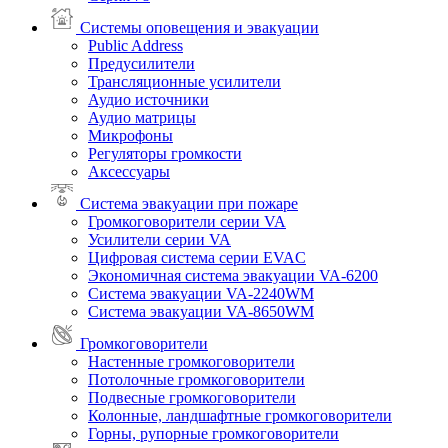
Системы оповещения и эвакуации
Public Address
Предусилители
Трансляционные усилители
Аудио источники
Аудио матрицы
Микрофоны
Регуляторы громкости
Аксессуары
Система эвакуации при пожаре
Громкоговорители серии VA
Усилители серии VA
Цифровая система серии EVAC
Экономичная система эвакуации VA-6200
Система эвакуации VA-2240WM
Система эвакуации VA-8650WM
Громкоговорители
Настенные громкоговорители
Потолочные громкоговорители
Подвесные громкоговорители
Колонные, ландшафтные громкоговорители
Горны, рупорные громкоговорители