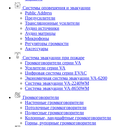
Системы оповещения и эвакуации
Public Address
Предусилители
Трансляционные усилители
Аудио источники
Аудио матрицы
Микрофоны
Регуляторы громкости
Аксессуары
Система эвакуации при пожаре
Громкоговорители серии VA
Усилители серии VA
Цифровая система серии EVAC
Экономичная система эвакуации VA-6200
Система эвакуации VA-2240WM
Система эвакуации VA-8650WM
Громкоговорители
Настенные громкоговорители
Потолочные громкоговорители
Подвесные громкоговорители
Колонные, ландшафтные громкоговорители
Горны, рупорные громкоговорители