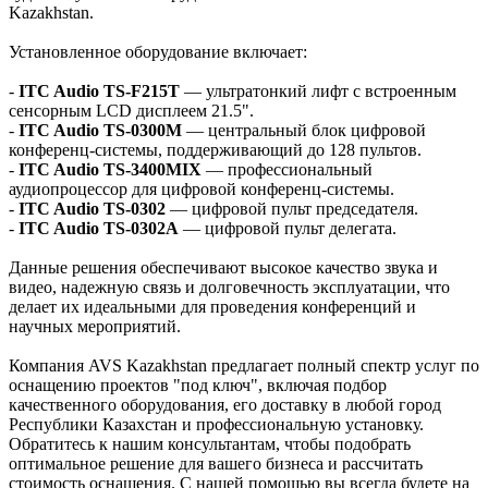
Kazakhstan.
Установленное оборудование включает:
-
ITC Audio TS-F215T
— ультратонкий лифт с встроенным
сенсорным LCD дисплеем 21.5".
-
ITC Audio TS-0300M
— центральный блок цифровой
конференц-системы, поддерживающий до 128 пультов.
-
ITC Audio TS-3400MIX
— профессиональный
аудиопроцессор для цифровой конференц-системы.
-
ITC Audio TS-0302
— цифровой пульт председателя.
-
ITC Audio TS-0302A
— цифровой пульт делегата.
Данные решения обеспечивают высокое качество звука и
видео, надежную связь и долговечность эксплуатации, что
делает их идеальными для проведения конференций и
научных мероприятий.
Компания AVS Kazakhstan предлагает полный спектр услуг по
оснащению проектов "под ключ", включая подбор
качественного оборудования, его доставку в любой город
Республики Казахстан и профессиональную установку.
Обратитесь к нашим консультантам, чтобы подобрать
оптимальное решение для вашего бизнеса и рассчитать
стоимость оснащения. С нашей помощью вы всегда будете на