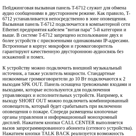
Пейджинговая вызывная панель T-6712 служит для обмена
аудио сообщениями в двустороннем режиме. Как правило, T-
6712 устанавливается непосредственно в зоне оповещения.
Вызывная панель T-6712 подключается в компьютерной сети
Ethernet предприятия кабелем "витая пара" 5-й категории и
выше. В системе T-6712 запрещено использование двух и
более устройств с присвоенными одинаковыми IP-адресами.
Встроенные в корпус микрофон и громкоговоритель
гарантируют качественную двустороннюю аудиосвязь без
искажений и помех.
К устройству можно подключить внешний музыкальный
источник, а также усилитель мощности. Стандартные
низкоомные громкоговорители до 10 Вт подключаются к 2
выходам SPK OUT. Панель оснащена тревожными входами и
выходами, которые используются для подключения
управляющих и исполнительных устройств. Например, к
выходу SHORT OUT можно подключить комбинированный
оповещатель, который будет срабатывать при включении
оповещения о пожаре. Спереди размещены кнопочные
органы управления и информационный монохромный
дисплей. Нажатием кнопки CALL CENTER выполняется
вызов запрограммированного абонента (сетевого устройства).
Нажатием кнопки TALK BACK реализуется возможность