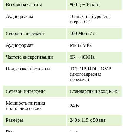
Выходная частота
80 Гц ~ 16 кГц
Аудио режим
16-значный уровень
стерео CD
Скорость передачи
100 Мбит / с
Аудиоформат
MP3 / MP2
Частота дискретизации
8K ~ 48KHz
Поддержка протокола
TCP / IP, UDP, IGMP
(многоадресная
передача)
Сетевой интерфейс
Стандартный вход RJ45
Мощность питания
24 В
постоянного тока
Размеры
240 х 115 х 50 мм
Вес
1 кг