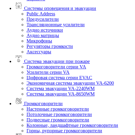
Системы оповещения и эвакуации
Public Address
Предусилители
Трансляционные усилители
Аудио источники
Аудио матрицы
Микрофоны
Регуляторы громкости
Аксессуары
Система эвакуации при пожаре
Громкоговорители серии VA
Усилители серии VA
Цифровая система серии EVAC
Экономичная система эвакуации VA-6200
Система эвакуации VA-2240WM
Система эвакуации VA-8650WM
Громкоговорители
Настенные громкоговорители
Потолочные громкоговорители
Подвесные громкоговорители
Колонные, ландшафтные громкоговорители
Горны, рупорные громкоговорители